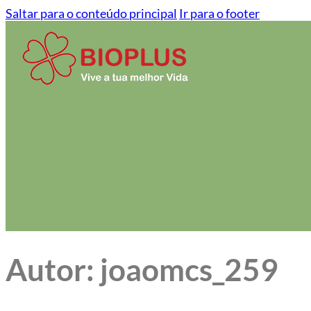
Saltar para o conteúdo principal
Ir para o footer
Autor:
joaomcs_259